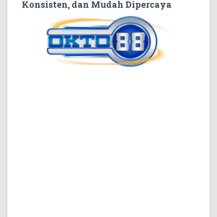
Konsisten, dan Mudah Dipercaya
Ketika seseorang membuka halaman digital untuk
pertama kalinya, penilaian biasanya terbentuk dalam
hitungan detik. Mereka belum membaca seluruh isi,
belum menelusuri semua bagian, bahkan belum
memahami keseluruhan topik yang dibahas. Namun,
dari tampilan awal, susunan informasi, dan cara
halaman menyapa pengunjung, kesan pertama sudah
mulai muncul.
Kesan awal inilah yang sering menentukan apakah
pengunjung akan lanjut membaca atau justru
meninggalkan halaman. Situs yang terlihat berantakan,
memiliki judul tidak jelas, dan isi yang tidak langsung
memberi arah biasanya lebih sulit memperoleh