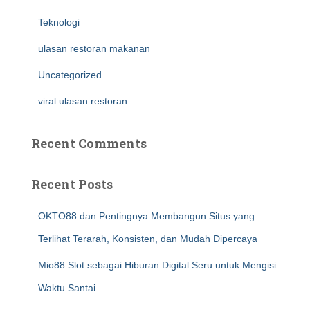
Teknologi
ulasan restoran makanan
Uncategorized
viral ulasan restoran
Recent Comments
Recent Posts
OKTO88 dan Pentingnya Membangun Situs yang
Terlihat Terarah, Konsisten, dan Mudah Dipercaya
Mio88 Slot sebagai Hiburan Digital Seru untuk Mengisi
Waktu Santai