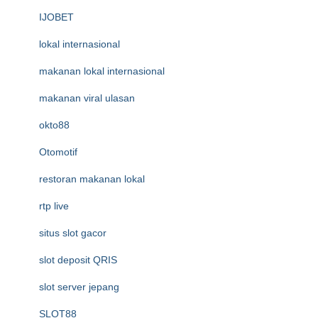
IJOBET
lokal internasional
makanan lokal internasional
makanan viral ulasan
okto88
Otomotif
restoran makanan lokal
rtp live
situs slot gacor
slot deposit QRIS
slot server jepang
SLOT88