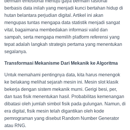
bermain emosional menuju gaya bermain rasional
berbasis data inilah yang menjadi kunci bertahan hidup di
hutan belantara perjudian digital. Artikel ini akan
mengupas tuntas mengapa data statistik menjadi sangat
vital, bagaimana membedakan informasi valid dan
sampah, serta mengapa memilih platform referensi yang
tepat adalah langkah strategis pertama yang menentukan
segalanya.
Transformasi Mekanisme Dari Mekanik ke Algoritma
Untuk memahami pentingnya data, kita harus menengok
ke belakang melihat sejarah mesin ini. Mesin slot klasik
bekerja dengan sistem mekanik murni. Gerigi besi, per,
dan tuas fisik menentukan hasil. Probabilitas kemenangan
dibatasi oleh jumlah simbol fisik pada gulungan. Namun, di
era digital, fisik mesin telah digantikan oleh kode
pemrograman yang disebut Random Number Generator
atau RNG.