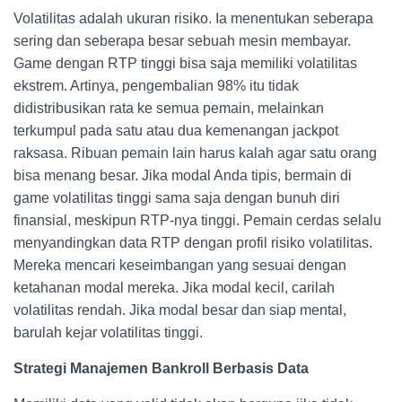
Volatilitas adalah ukuran risiko. Ia menentukan seberapa
sering dan seberapa besar sebuah mesin membayar.
Game dengan RTP tinggi bisa saja memiliki volatilitas
ekstrem. Artinya, pengembalian 98% itu tidak
didistribusikan rata ke semua pemain, melainkan
terkumpul pada satu atau dua kemenangan jackpot
raksasa. Ribuan pemain lain harus kalah agar satu orang
bisa menang besar. Jika modal Anda tipis, bermain di
game volatilitas tinggi sama saja dengan bunuh diri
finansial, meskipun RTP-nya tinggi. Pemain cerdas selalu
menyandingkan data RTP dengan profil risiko volatilitas.
Mereka mencari keseimbangan yang sesuai dengan
ketahanan modal mereka. Jika modal kecil, carilah
volatilitas rendah. Jika modal besar dan siap mental,
barulah kejar volatilitas tinggi.
Strategi Manajemen Bankroll Berbasis Data