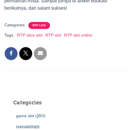
permainan Anda. Sampai jumpa di artikel edukasi
berikutnya, dan salam sukses!
Categories:
RTP LIVE
Tags:
RTP situs slot
RTP slot
RTP slot online
Categories
game slot QRIS
HAHAWIN88