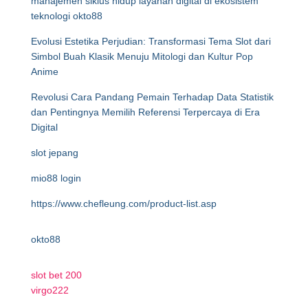
manajemen siklus hidup layanan digital di ekosistem
teknologi okto88
Evolusi Estetika Perjudian: Transformasi Tema Slot dari
Simbol Buah Klasik Menuju Mitologi dan Kultur Pop
Anime
Revolusi Cara Pandang Pemain Terhadap Data Statistik
dan Pentingnya Memilih Referensi Terpercaya di Era
Digital
slot jepang
mio88 login
https://www.chefleung.com/product-list.asp
okto88
slot bet 200
virgo222