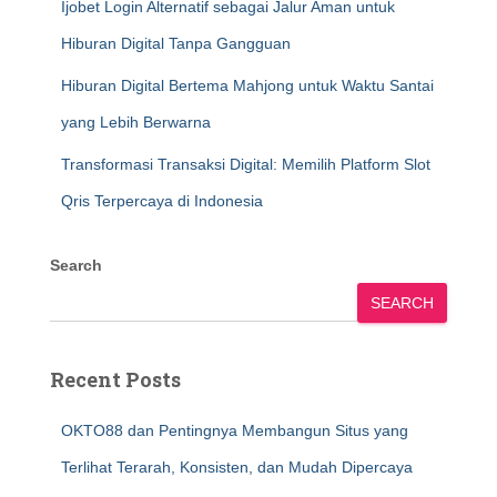
Ijobet Login Alternatif sebagai Jalur Aman untuk
Hiburan Digital Tanpa Gangguan
Hiburan Digital Bertema Mahjong untuk Waktu Santai
yang Lebih Berwarna
Transformasi Transaksi Digital: Memilih Platform Slot
Qris Terpercaya di Indonesia
Search
SEARCH
Recent Posts
OKTO88 dan Pentingnya Membangun Situs yang
Terlihat Terarah, Konsisten, dan Mudah Dipercaya