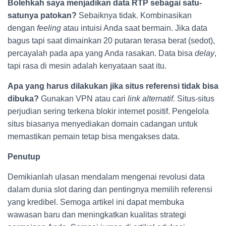
Bolehkah saya menjadikan data RTP sebagai satu-
satunya patokan?
Sebaiknya tidak. Kombinasikan
dengan
feeling
atau intuisi Anda saat bermain. Jika data
bagus tapi saat dimainkan 20 putaran terasa berat (sedot),
percayalah pada apa yang Anda rasakan. Data bisa
delay
,
tapi rasa di mesin adalah kenyataan saat itu.
Apa yang harus dilakukan jika situs referensi tidak bisa
dibuka?
Gunakan VPN atau cari
link alternatif
. Situs-situs
perjudian sering terkena blokir internet positif. Pengelola
situs biasanya menyediakan domain cadangan untuk
memastikan pemain tetap bisa mengakses data.
Penutup
Demikianlah ulasan mendalam mengenai revolusi data
dalam dunia slot daring dan pentingnya memilih referensi
yang kredibel. Semoga artikel ini dapat membuka
wawasan baru dan meningkatkan kualitas strategi