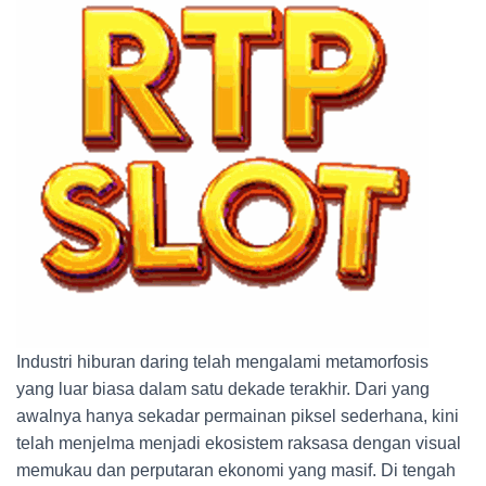
Industri hiburan daring telah mengalami metamorfosis
yang luar biasa dalam satu dekade terakhir. Dari yang
awalnya hanya sekadar permainan piksel sederhana, kini
telah menjelma menjadi ekosistem raksasa dengan visual
memukau dan perputaran ekonomi yang masif. Di tengah