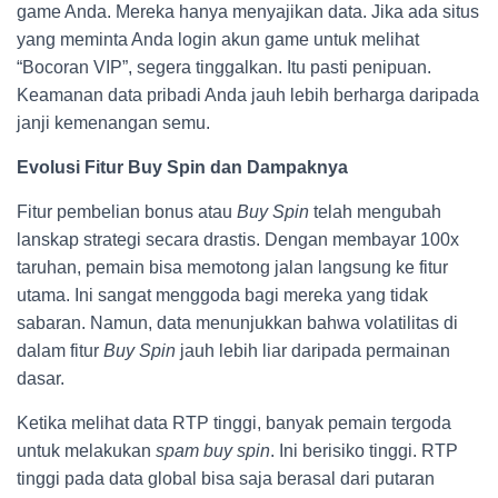
game Anda. Mereka hanya menyajikan data. Jika ada situs
yang meminta Anda login akun game untuk melihat
“Bocoran VIP”, segera tinggalkan. Itu pasti penipuan.
Keamanan data pribadi Anda jauh lebih berharga daripada
janji kemenangan semu.
Evolusi Fitur Buy Spin dan Dampaknya
Fitur pembelian bonus atau
Buy Spin
telah mengubah
lanskap strategi secara drastis. Dengan membayar 100x
taruhan, pemain bisa memotong jalan langsung ke fitur
utama. Ini sangat menggoda bagi mereka yang tidak
sabaran. Namun, data menunjukkan bahwa volatilitas di
dalam fitur
Buy Spin
jauh lebih liar daripada permainan
dasar.
Ketika melihat data RTP tinggi, banyak pemain tergoda
untuk melakukan
spam buy spin
. Ini berisiko tinggi. RTP
tinggi pada data global bisa saja berasal dari putaran