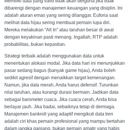
Memiliki data yang valid tidak akan berguna jika tidak
dibarengi dengan manajemen keuangan yang disiplin. Ini
adalah aturan emas yang sering dilanggar. Euforia saat
melihat data hijau sering membuat pemain lupa diri.
Mereka melakukan “All In” atau taruhan besar di awal
dengan keyakinan pasti menang. Ingatlah, RTP adalah
probabilitas, bukan kepastian.
Strategi terbaik adalah menggunakan data untuk
menentukan alokasi modal. Jika data hari ini menunjukkan
pasar sedang bagus (banyak game hijau), Anda boleh
sedikit agresif dengan menaikkan target kemenangan.
Namun, jika data merah, Anda harus defensif. Turunkan
nilai taruhan, atau kurangi durasi bermain. Jadikan data
sebagai barometer cuaca. Jika cuaca cerah, Anda bisa
berlayar jauh. Jika badai, sebaiknya tetap di dermaga.
Manajemen bankroll yang adaptif mengikuti data tren
adalah ciri khas pemain profesional yang mampu bertahan
dalam jangka panjang, bukan pemain amatir yang habis