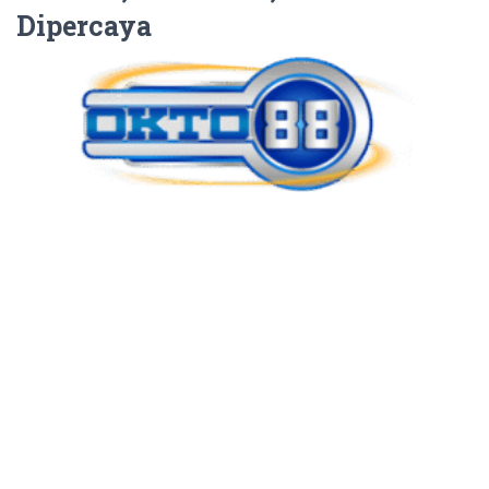
Dipercaya
Ketika seseorang membuka halaman digital untuk pertama
kalinya, penilaian biasanya terbentuk dalam hitungan detik.
Mereka belum membaca seluruh isi, belum menelusuri semua
bagian, bahkan belum memahami keseluruhan topik yang
dibahas. Namun, dari tampilan awal, susunan informasi, dan cara
halaman menyapa pengunjung, kesan pertama sudah mulai
muncul.
Kesan awal inilah yang sering menentukan apakah pengunjung
akan lanjut membaca atau justru meninggalkan halaman. Situs
yang terlihat berantakan, memiliki judul tidak jelas, dan isi yang
tidak langsung memberi arah biasanya lebih sulit memperoleh