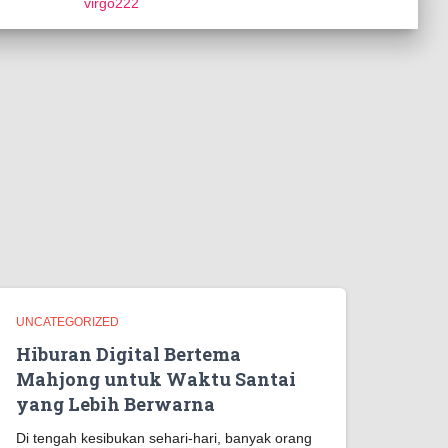
virgo222
UNCATEGORIZED
Hiburan Digital Bertema
Mahjong untuk Waktu Santai
yang Lebih Berwarna
Di tengah kesibukan sehari-hari, banyak orang