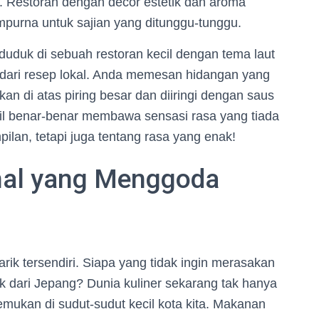
 Restoran dengan décor estetik dan aroma
purna untuk sajian yang ditunggu-tunggu.
duk di sebuah restoran kecil dengan tema laut
 dari resep lokal. Anda memesan hidangan yang
jikan di atas piring besar dan diiringi dengan saus
l benar-benar membawa sensasi rasa yang tiada
pilan, tetapi juga tentang rasa yang enak!
nal yang Menggoda
rik tersendiri. Siapa yang tidak ingin merasakan
tik dari Jepang? Dunia kuliner sekarang tak hanya
emukan di sudut-sudut kecil kota kita. Makanan