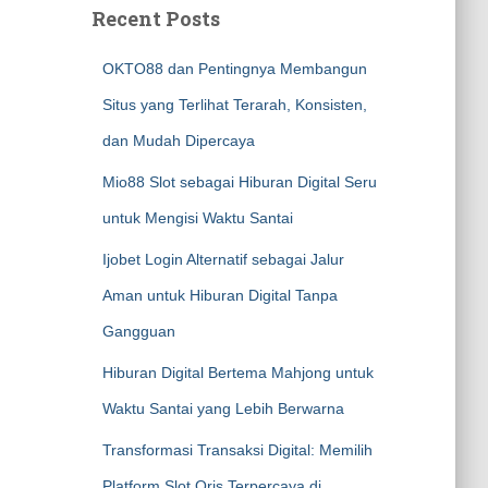
Recent Posts
OKTO88 dan Pentingnya Membangun
Situs yang Terlihat Terarah, Konsisten,
dan Mudah Dipercaya
Mio88 Slot sebagai Hiburan Digital Seru
untuk Mengisi Waktu Santai
Ijobet Login Alternatif sebagai Jalur
Aman untuk Hiburan Digital Tanpa
Gangguan
Hiburan Digital Bertema Mahjong untuk
Waktu Santai yang Lebih Berwarna
Transformasi Transaksi Digital: Memilih
Platform Slot Qris Terpercaya di