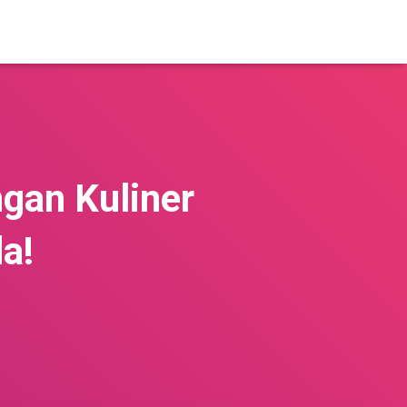
gan Kuliner
a!