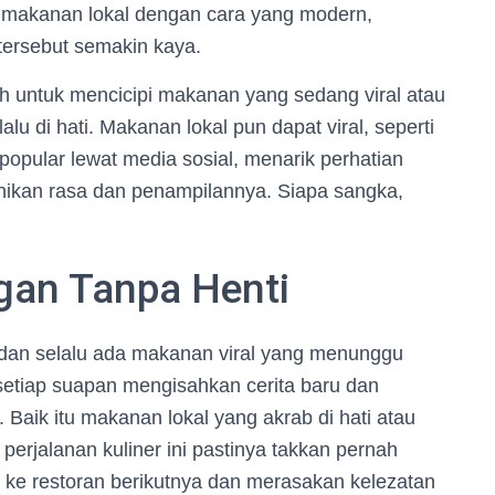
makanan lokal dengan cara yang modern,
ersebut semakin kaya.
ih untuk mencicipi makanan yang sedang viral atau
u di hati. Makanan lokal pun dapat viral, seperti
 popular lewat media sosial, menarik perhatian
ikan rasa dan penampilannya. Siapa sangka,
ngan Tanpa Henti
, dan selalu ada makanan viral yang menunggu
 setiap suapan mengisahkan cerita baru dan
 Baik itu makanan lokal yang akrab di hati atau
erjalanan kuliner ini pastinya takkan pernah
ke restoran berikutnya dan merasakan kelezatan