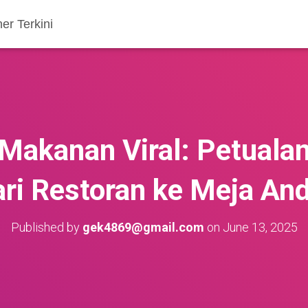
er Terkini
Makanan Viral: Petualan
ari Restoran ke Meja And
Published by
gek4869@gmail.com
on
June 13, 2025