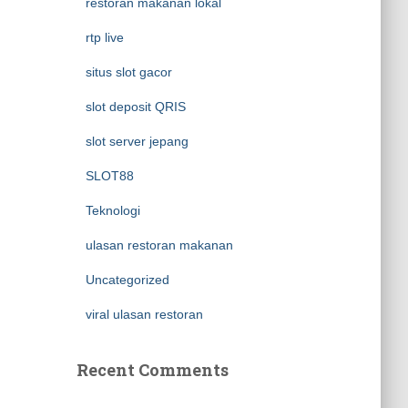
restoran makanan lokal
rtp live
situs slot gacor
slot deposit QRIS
slot server jepang
SLOT88
Teknologi
ulasan restoran makanan
Uncategorized
viral ulasan restoran
Recent Comments