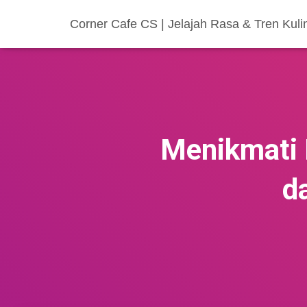
Corner Cafe CS | Jelajah Rasa & Tren Kulin
Menikmati 
d