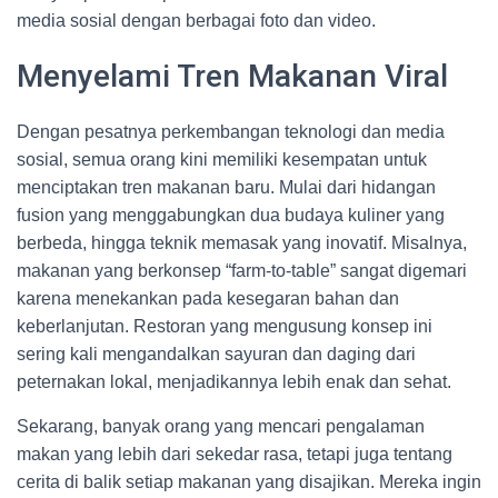
media sosial dengan berbagai foto dan video.
Menyelami Tren Makanan Viral
Dengan pesatnya perkembangan teknologi dan media
sosial, semua orang kini memiliki kesempatan untuk
menciptakan tren makanan baru. Mulai dari hidangan
fusion yang menggabungkan dua budaya kuliner yang
berbeda, hingga teknik memasak yang inovatif. Misalnya,
makanan yang berkonsep “farm-to-table” sangat digemari
karena menekankan pada kesegaran bahan dan
keberlanjutan. Restoran yang mengusung konsep ini
sering kali mengandalkan sayuran dan daging dari
peternakan lokal, menjadikannya lebih enak dan sehat.
Sekarang, banyak orang yang mencari pengalaman
makan yang lebih dari sekedar rasa, tetapi juga tentang
cerita di balik setiap makanan yang disajikan. Mereka ingin