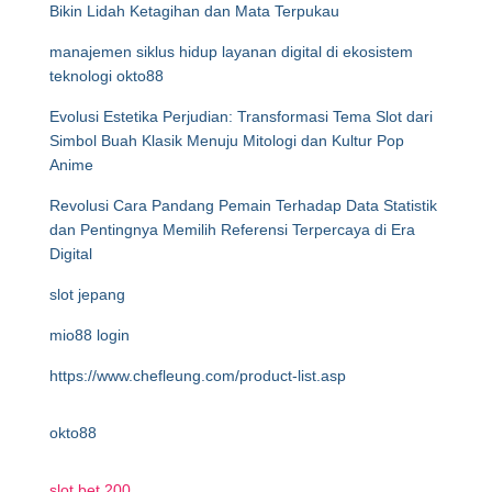
Bikin Lidah Ketagihan dan Mata Terpukau
manajemen siklus hidup layanan digital di ekosistem
teknologi okto88
Evolusi Estetika Perjudian: Transformasi Tema Slot dari
Simbol Buah Klasik Menuju Mitologi dan Kultur Pop
Anime
Revolusi Cara Pandang Pemain Terhadap Data Statistik
dan Pentingnya Memilih Referensi Terpercaya di Era
Digital
slot jepang
mio88 login
https://www.chefleung.com/product-list.asp
okto88
slot bet 200