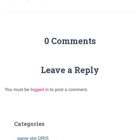
0 Comments
Leave a Reply
You must be
logged in
to post a comment.
Categories
game slot QRIS