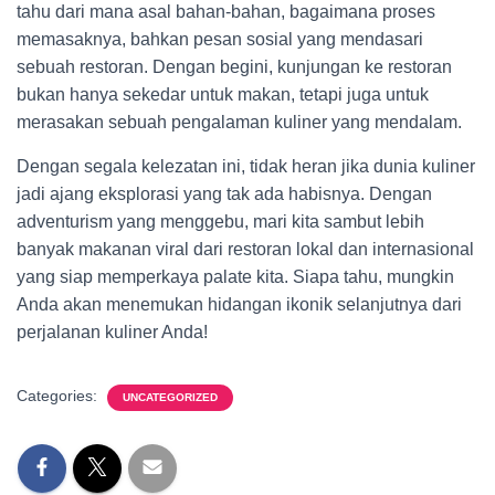
tahu dari mana asal bahan-bahan, bagaimana proses
memasaknya, bahkan pesan sosial yang mendasari
sebuah restoran. Dengan begini, kunjungan ke restoran
bukan hanya sekedar untuk makan, tetapi juga untuk
merasakan sebuah pengalaman kuliner yang mendalam.
Dengan segala kelezatan ini, tidak heran jika dunia kuliner
jadi ajang eksplorasi yang tak ada habisnya. Dengan
adventurism yang menggebu, mari kita sambut lebih
banyak makanan viral dari restoran lokal dan internasional
yang siap memperkaya palate kita. Siapa tahu, mungkin
Anda akan menemukan hidangan ikonik selanjutnya dari
perjalanan kuliner Anda!
Categories:
UNCATEGORIZED