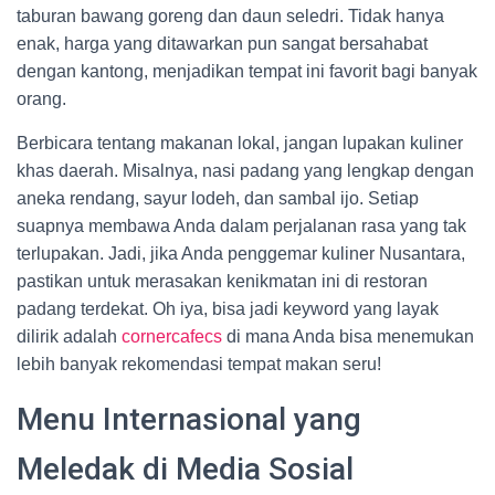
taburan bawang goreng dan daun seledri. Tidak hanya
enak, harga yang ditawarkan pun sangat bersahabat
dengan kantong, menjadikan tempat ini favorit bagi banyak
orang.
Berbicara tentang makanan lokal, jangan lupakan kuliner
khas daerah. Misalnya, nasi padang yang lengkap dengan
aneka rendang, sayur lodeh, dan sambal ijo. Setiap
suapnya membawa Anda dalam perjalanan rasa yang tak
terlupakan. Jadi, jika Anda penggemar kuliner Nusantara,
pastikan untuk merasakan kenikmatan ini di restoran
padang terdekat. Oh iya, bisa jadi keyword yang layak
dilirik adalah
cornercafecs
di mana Anda bisa menemukan
lebih banyak rekomendasi tempat makan seru!
Menu Internasional yang
Meledak di Media Sosial