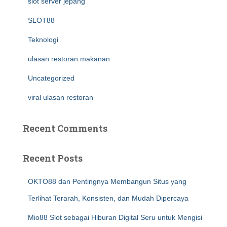
slot server jepang
SLOT88
Teknologi
ulasan restoran makanan
Uncategorized
viral ulasan restoran
Recent Comments
Recent Posts
OKTO88 dan Pentingnya Membangun Situs yang
Terlihat Terarah, Konsisten, dan Mudah Dipercaya
Mio88 Slot sebagai Hiburan Digital Seru untuk Mengisi