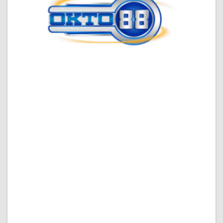
Ketika seseorang membuka halaman digital untuk
pertama kalinya, penilaian biasanya terbentuk dalam
hitungan detik. Mereka belum membaca seluruh isi,
belum menelusuri semua bagian, bahkan belum
memahami keseluruhan topik yang dibahas. Namun,
dari tampilan awal, susunan informasi, dan cara
halaman menyapa pengunjung, kesan pertama sudah
mulai muncul.
Kesan awal inilah yang sering menentukan apakah
pengunjung akan lanjut membaca atau justru
meninggalkan halaman. Situs yang terlihat berantakan,
memiliki judul tidak jelas, dan isi yang tidak langsung
memberi arah biasanya lebih sulit memperoleh
perhatian. Sebaliknya, halaman yang tertata, memiliki
fokus, dan menyampaikan informasi secara rapi akan