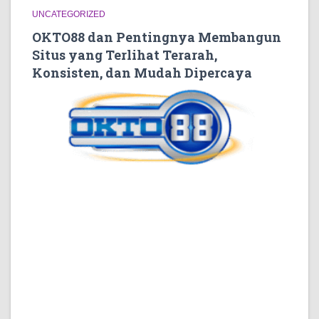
UNCATEGORIZED
OKTO88 dan Pentingnya Membangun
Situs yang Terlihat Terarah,
Konsisten, dan Mudah Dipercaya
Ketika seseorang membuka halaman digital untuk
pertama kalinya, penilaian biasanya terbentuk dalam
hitungan detik. Mereka belum membaca seluruh isi,
belum menelusuri semua bagian, bahkan belum
memahami keseluruhan topik yang dibahas. Namun,
dari tampilan awal, susunan informasi, dan cara
halaman menyapa pengunjung, kesan pertama sudah
mulai muncul.