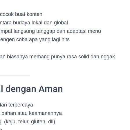
 cocok buat konten
ntara budaya lokal dan global
empat langsung tanggap dan adaptasi menu
pengen coba apa yang lagi hits
tahan biasanya memang punya rasa solid dan nggak
al dengan Aman
 dan terpercaya
las bahan atau keamanannya
keju, telur, gluten, dll)