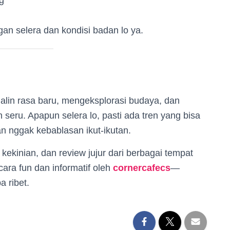
g
ngan selera dan kondisi badan lo ya.
nalin rasa baru, mengeksplorasi budaya, dan
seru. Apapun selera lo, pasti ada tren yang bisa
n nggak kebablasan ikut-ikutan.
 kekinian, dan review jujur dari berbagai tempat
cara fun dan informatif oleh
cornercafecs
—
a ribet.