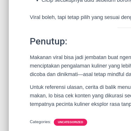
Cicip secukupnya dulu sebelum boron
Viral boleh, tapi tetap pilih yang sesuai de
Penutup:
Makanan viral bisa jadi jembatan buat nge
menciptakan pengalaman kuliner yang lebih 
dicoba dan dinikmati—asal tetap mindful da
Untuk referensi ulasan, cerita di balik menu
makan, lo bisa cek konten yang dikurasi se
tempatnya pecinta kuliner eksplor rasa tanp
Categories:
UNCATEGORIZED