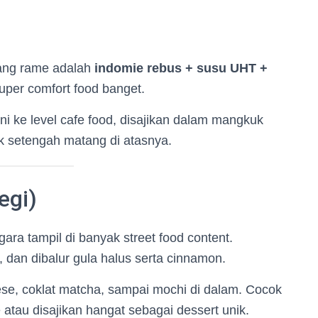
yang rame adalah
indomie rebus + susu UHT +
uper comfort food banget.
i ke level cafe food, disajikan dalam mangkuk
k setengah matang di atasnya.
egi)
gara tampil di banyak street food content.
, dan dibalur gula halus serta cinnamon.
ese, coklat matcha, sampai mochi di dalam. Cocok
 atau disajikan hangat sebagai dessert unik.