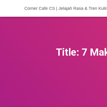
Corner Cafe CS | Jelajah Rasa & Tren Kulin
Title: 7 Ma