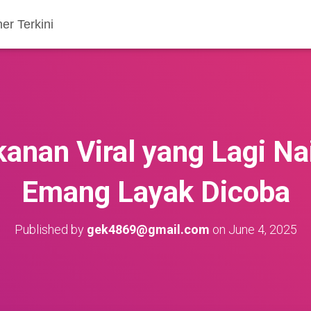
er Terkini
kanan Viral yang Lagi N
Emang Layak Dicoba
Published by
gek4869@gmail.com
on
June 4, 2025