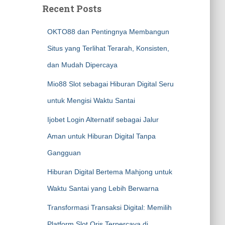
Recent Posts
OKTO88 dan Pentingnya Membangun
Situs yang Terlihat Terarah, Konsisten,
dan Mudah Dipercaya
Mio88 Slot sebagai Hiburan Digital Seru
untuk Mengisi Waktu Santai
Ijobet Login Alternatif sebagai Jalur
Aman untuk Hiburan Digital Tanpa
Gangguan
Hiburan Digital Bertema Mahjong untuk
Waktu Santai yang Lebih Berwarna
Transformasi Transaksi Digital: Memilih
Platform Slot Qris Terpercaya di