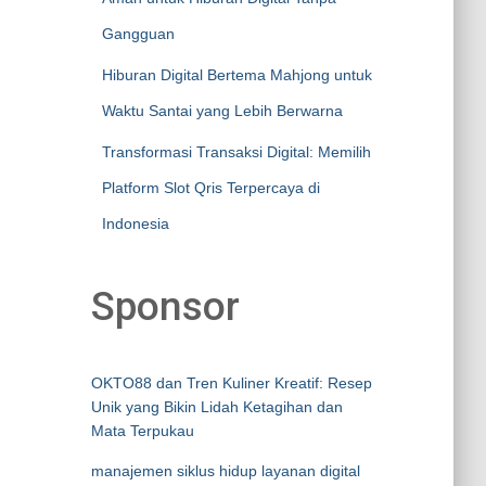
Gangguan
Hiburan Digital Bertema Mahjong untuk
Waktu Santai yang Lebih Berwarna
Transformasi Transaksi Digital: Memilih
Platform Slot Qris Terpercaya di
Indonesia
Sponsor
OKTO88 dan Tren Kuliner Kreatif: Resep
Unik yang Bikin Lidah Ketagihan dan
Mata Terpukau
manajemen siklus hidup layanan digital