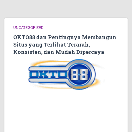
UNCATEGORIZED
OKTO88 dan Pentingnya Membangun
Situs yang Terlihat Terarah,
Konsisten, dan Mudah Dipercaya
Ketika seseorang membuka halaman digital untuk
pertama kalinya, penilaian biasanya terbentuk dalam
hitungan detik. Mereka belum membaca seluruh isi,
belum menelusuri semua bagian, bahkan belum
memahami keseluruhan topik yang dibahas. Namun,