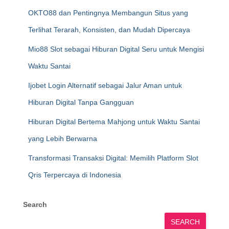
OKTO88 dan Pentingnya Membangun Situs yang
Terlihat Terarah, Konsisten, dan Mudah Dipercaya
Mio88 Slot sebagai Hiburan Digital Seru untuk Mengisi
Waktu Santai
Ijobet Login Alternatif sebagai Jalur Aman untuk
Hiburan Digital Tanpa Gangguan
Hiburan Digital Bertema Mahjong untuk Waktu Santai
yang Lebih Berwarna
Transformasi Transaksi Digital: Memilih Platform Slot
Qris Terpercaya di Indonesia
Search
SEARCH