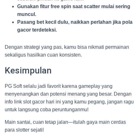
Gunakan fitur free spin saat scatter mulai sering
muncul.
Pasang bet kecil dulu, naikkan perlahan jika pola
gacor terdeteksi.
Dengan strategi yang pas, kamu bisa nikmati permainan
sekaligus hasilkan cuan konsisten.
Kesimpulan
PG Soft selalu jadi favorit karena gameplay yang
menyenangkan dan potensi menang yang besar. Dengan
info link slot gacor hari ini yang kamu pegang, jangan ragu
untuk langsung coba peruntunganmu!
Main santai, cuan tetap jalan—itulah gaya main cerdas
para slotter sejati!