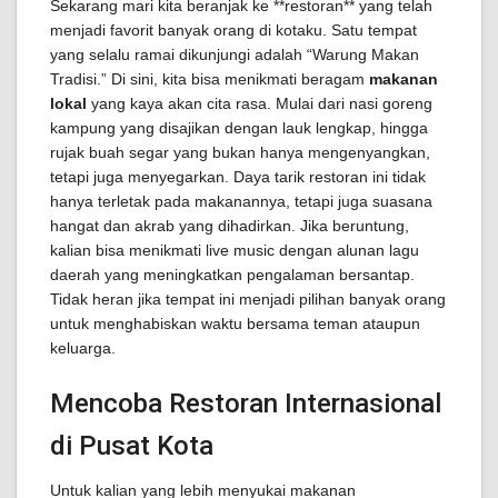
Sekarang mari kita beranjak ke **restoran** yang telah
menjadi favorit banyak orang di kotaku. Satu tempat
yang selalu ramai dikunjungi adalah “Warung Makan
Tradisi.” Di sini, kita bisa menikmati beragam
makanan
lokal
yang kaya akan cita rasa. Mulai dari nasi goreng
kampung yang disajikan dengan lauk lengkap, hingga
rujak buah segar yang bukan hanya mengenyangkan,
tetapi juga menyegarkan. Daya tarik restoran ini tidak
hanya terletak pada makanannya, tetapi juga suasana
hangat dan akrab yang dihadirkan. Jika beruntung,
kalian bisa menikmati live music dengan alunan lagu
daerah yang meningkatkan pengalaman bersantap.
Tidak heran jika tempat ini menjadi pilihan banyak orang
untuk menghabiskan waktu bersama teman ataupun
keluarga.
Mencoba Restoran Internasional
di Pusat Kota
Untuk kalian yang lebih menyukai makanan