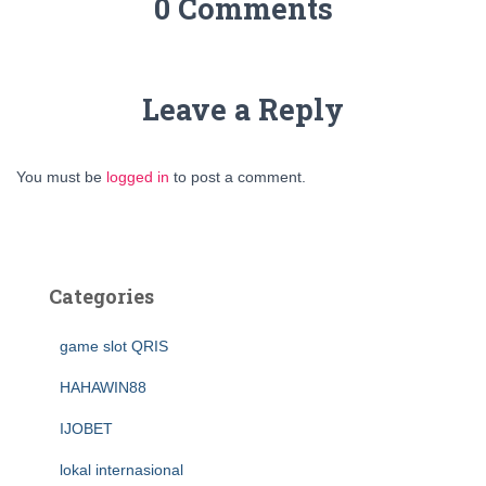
0 Comments
Leave a Reply
You must be
logged in
to post a comment.
Categories
game slot QRIS
HAHAWIN88
IJOBET
lokal internasional