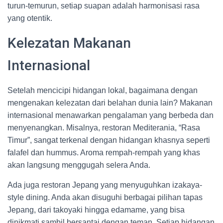
turun-temurun, setiap suapan adalah harmonisasi rasa
yang otentik.
Kelezatan Makanan
Internasional
Setelah mencicipi hidangan lokal, bagaimana dengan
mengenakan kelezatan dari belahan dunia lain? Makanan
internasional menawarkan pengalaman yang berbeda dan
menyenangkan. Misalnya, restoran Mediterania, “Rasa
Timur”, sangat terkenal dengan hidangan khasnya seperti
falafel dan hummus. Aroma rempah-rempah yang khas
akan langsung menggugah selera Anda.
Ada juga restoran Jepang yang menyuguhkan izakaya-
style dining. Anda akan disuguhi berbagai pilihan tapas
Jepang, dari takoyaki hingga edamame, yang bisa
dinikmati sambil bersantai dengan teman. Setiap hidangan