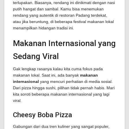
terlupakan. Biasanya, rendang ini dinikmati dengan nasi
putih hangat dan sambal. Kamu bisa menemukan
rendang yang autentik di restoran Padang terdekat,
atau jika beruntung, di beberapa festival makanan lokal
menampilkan hidangan tradisi ini.
Makanan Internasional yang
Sedang Viral
Gak lengkap rasanya kalau kita cuma fokus pada
makanan lokal. Saat ini, ada banyak
makanan
internasional
yang mencuri perhatian di media sosial.
Dari pizza hingga sushi, pilihan tidak pernah habis. Mari
kita soroti beberapa makanan internasional yang lagi
viral.
Cheesy Boba Pizza
Gabungan dari dua tren kuliner yang sangat populer,