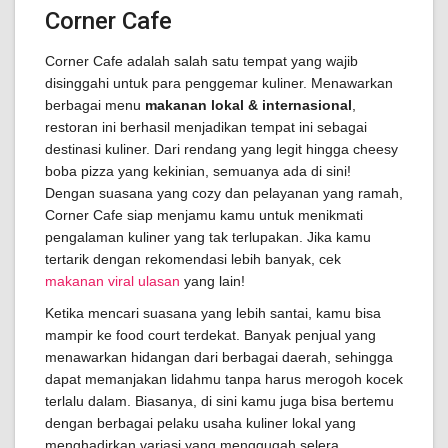
Corner Cafe
Corner Cafe adalah salah satu tempat yang wajib
disinggahi untuk para penggemar kuliner. Menawarkan
berbagai menu
makanan lokal & internasional
,
restoran ini berhasil menjadikan tempat ini sebagai
destinasi kuliner. Dari rendang yang legit hingga cheesy
boba pizza yang kekinian, semuanya ada di sini!
Dengan suasana yang cozy dan pelayanan yang ramah,
Corner Cafe siap menjamu kamu untuk menikmati
pengalaman kuliner yang tak terlupakan. Jika kamu
tertarik dengan rekomendasi lebih banyak, cek
makanan viral ulasan
yang lain!
Ketika mencari suasana yang lebih santai, kamu bisa
mampir ke food court terdekat. Banyak penjual yang
menawarkan hidangan dari berbagai daerah, sehingga
dapat memanjakan lidahmu tanpa harus merogoh kocek
terlalu dalam. Biasanya, di sini kamu juga bisa bertemu
dengan berbagai pelaku usaha kuliner lokal yang
menghadirkan variasi yang menggugah selera.