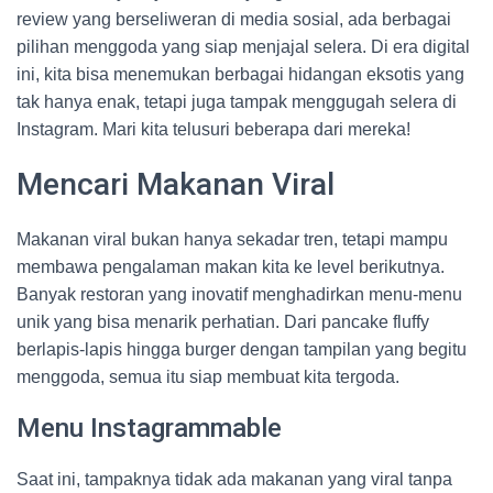
review yang berseliweran di media sosial, ada berbagai
pilihan menggoda yang siap menjajal selera. Di era digital
ini, kita bisa menemukan berbagai hidangan eksotis yang
tak hanya enak, tetapi juga tampak menggugah selera di
Instagram. Mari kita telusuri beberapa dari mereka!
Mencari Makanan Viral
Makanan viral bukan hanya sekadar tren, tetapi mampu
membawa pengalaman makan kita ke level berikutnya.
Banyak restoran yang inovatif menghadirkan menu-menu
unik yang bisa menarik perhatian. Dari pancake fluffy
berlapis-lapis hingga burger dengan tampilan yang begitu
menggoda, semua itu siap membuat kita tergoda.
Menu Instagrammable
Saat ini, tampaknya tidak ada makanan yang viral tanpa