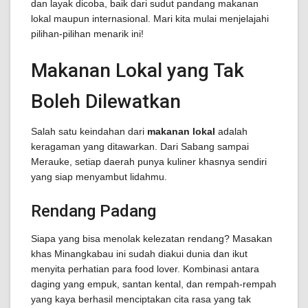
dan layak dicoba, baik dari sudut pandang makanan
lokal maupun internasional. Mari kita mulai menjelajahi
pilihan-pilihan menarik ini!
Makanan Lokal yang Tak
Boleh Dilewatkan
Salah satu keindahan dari
makanan lokal
adalah
keragaman yang ditawarkan. Dari Sabang sampai
Merauke, setiap daerah punya kuliner khasnya sendiri
yang siap menyambut lidahmu.
Rendang Padang
Siapa yang bisa menolak kelezatan rendang? Masakan
khas Minangkabau ini sudah diakui dunia dan ikut
menyita perhatian para food lover. Kombinasi antara
daging yang empuk, santan kental, dan rempah-rempah
yang kaya berhasil menciptakan cita rasa yang tak