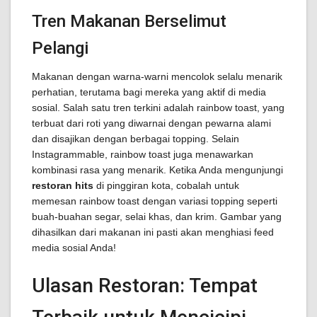
Tren Makanan Berselimut
Pelangi
Makanan dengan warna-warni mencolok selalu menarik
perhatian, terutama bagi mereka yang aktif di media
sosial. Salah satu tren terkini adalah rainbow toast, yang
terbuat dari roti yang diwarnai dengan pewarna alami
dan disajikan dengan berbagai topping. Selain
Instagrammable, rainbow toast juga menawarkan
kombinasi rasa yang menarik. Ketika Anda mengunjungi
restoran hits
di pinggiran kota, cobalah untuk
memesan rainbow toast dengan variasi topping seperti
buah-buahan segar, selai khas, dan krim. Gambar yang
dihasilkan dari makanan ini pasti akan menghiasi feed
media sosial Anda!
Ulasan Restoran: Tempat