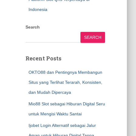
Indonesia
Search
SEARCH
Recent Posts
OKTO88 dan Pentingnya Membangun
Situs yang Terlihat Terarah, Konsisten,
dan Mudah Dipercaya
Mio88 Slot sebagai Hiburan Digital Seru
untuk Mengisi Waktu Santai
Ijobet Login Alternatif sebagai Jalur
Aman untuk Hiburan Digital Tanpa