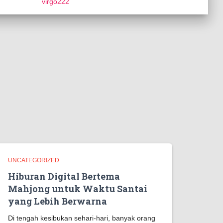
virgo222
UNCATEGORIZED
Hiburan Digital Bertema
Mahjong untuk Waktu Santai
yang Lebih Berwarna
Di tengah kesibukan sehari-hari, banyak orang