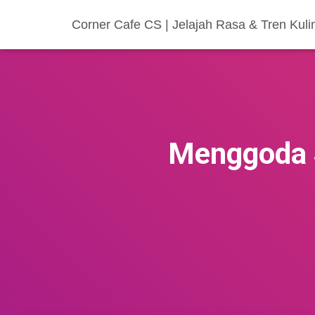
Corner Cafe CS | Jelajah Rasa & Tren Kulin
Menggoda S