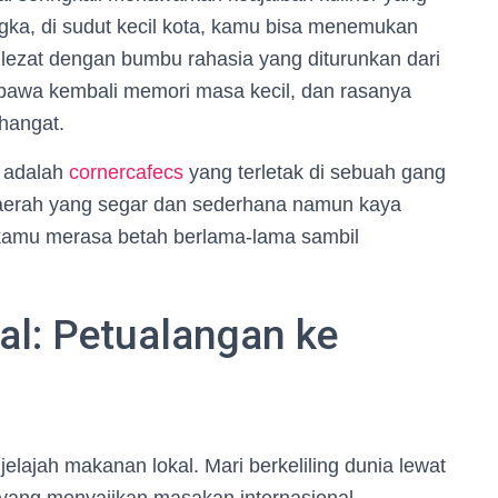
gka, di sudut kecil kota, kamu bisa menemukan
ezat dengan bumbu rahasia yang diturunkan dari
bawa kembali memori masa kecil, dan rasanya
hangat.
 adalah
cornercafecs
yang terletak di sebuah gang
daerah yang segar dan sederhana namun kaya
n kamu merasa betah berlama-lama sambil
al: Petualangan ke
elajah makanan lokal. Mari berkeliling dunia lewat