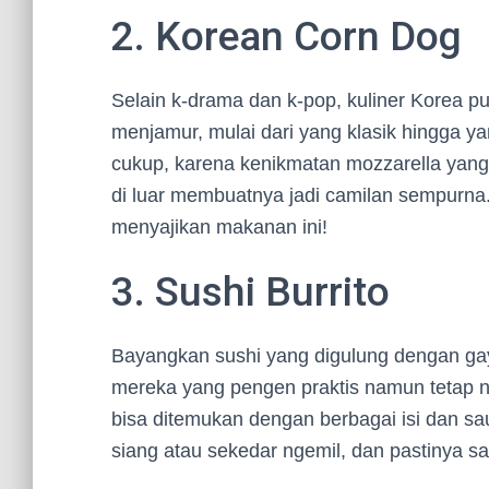
2. Korean Corn Dog
Selain k-drama dan k-pop, kuliner Korea pu
menjamur, mulai dari yang klasik hingga 
cukup, karena kenikmatan mozzarella yang
di luar membuatnya jadi camilan sempurna.
menyajikan makanan ini!
3. Sushi Burrito
Bayangkan sushi yang digulung dengan gaya b
mereka yang pengen praktis namun tetap nik
bisa ditemukan dengan berbagai isi dan 
siang atau sekedar ngemil, dan pastinya s