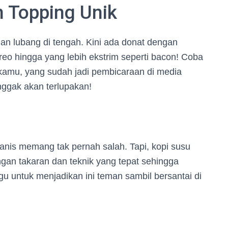
n Topping Unik
gan lubang di tengah. Kini ada donat dengan
oreo hingga yang lebih ekstrim seperti bacon! Coba
 kamu, yang sudah jadi pembicaraan di media
ggak akan terlupakan!
nis memang tak pernah salah. Tapi, kopi susu
ngan takaran dan teknik yang tepat sehingga
u untuk menjadikan ini teman sambil bersantai di