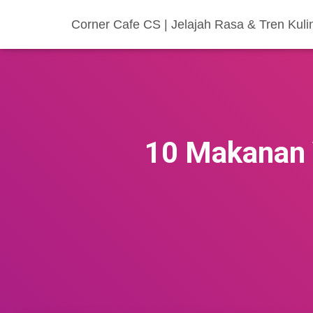
Corner Cafe CS | Jelajah Rasa & Tren Kulin
10 Makanan V