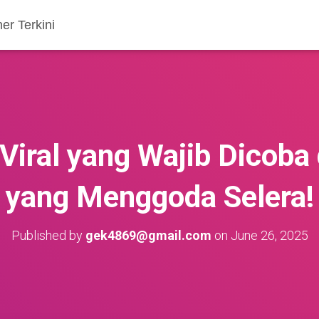
er Terkini
iral yang Wajib Dicoba
yang Menggoda Selera!
Published by
gek4869@gmail.com
on
June 26, 2025