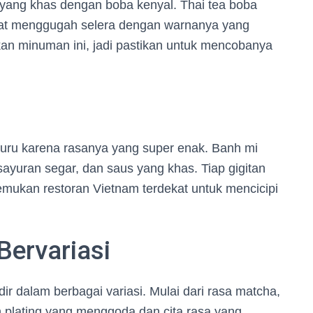
yang khas dengan boba kenyal. Thai tea boba
ngat menggugah selera dengan warnanya yang
kan minuman ini, jadi pastikan untuk mencobanya
buru karena rasanya yang super enak. Banh mi
sayuran segar, dan saus yang khas. Tiap gigitan
mukan restoran Vietnam terdekat untuk mencicipi
Bervariasi
dir dalam berbagai variasi. Mulai dari rasa matcha,
n plating yang menggoda dan cita rasa yang