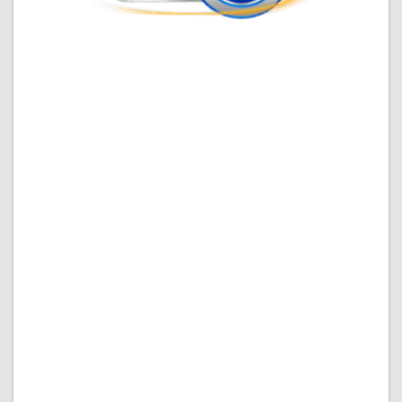
Ketika seseorang membuka halaman digital untuk
pertama kalinya, penilaian biasanya terbentuk dalam
hitungan detik. Mereka belum membaca seluruh isi,
belum menelusuri semua bagian, bahkan belum
memahami keseluruhan topik yang dibahas. Namun,
dari tampilan awal, susunan informasi, dan cara
halaman menyapa pengunjung, kesan pertama sudah
mulai muncul.
Kesan awal inilah yang sering menentukan apakah
pengunjung akan lanjut membaca atau justru
meninggalkan halaman. Situs yang terlihat berantakan,
memiliki judul tidak jelas, dan isi yang tidak langsung
memberi arah biasanya lebih sulit memperoleh
perhatian. Sebaliknya, halaman yang tertata, memiliki
fokus, dan menyampaikan informasi secara rapi akan
terasa lebih meyakinkan.
Dalam pembahasan mengenai OKTO88, hal ini menjadi