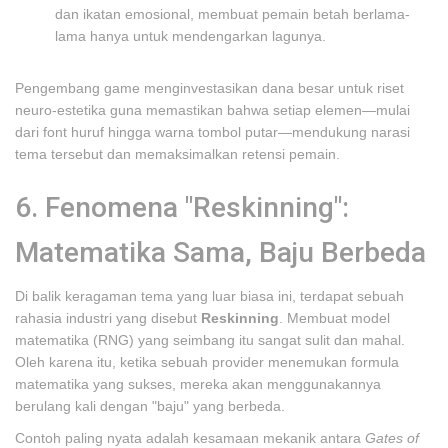
dan ikatan emosional, membuat pemain betah berlama-
lama hanya untuk mendengarkan lagunya.
Pengembang game menginvestasikan dana besar untuk riset
neuro-estetika guna memastikan bahwa setiap elemen—mulai
dari font huruf hingga warna tombol putar—mendukung narasi
tema tersebut dan memaksimalkan retensi pemain.
6. Fenomena "Reskinning":
Matematika Sama, Baju Berbeda
Di balik keragaman tema yang luar biasa ini, terdapat sebuah
rahasia industri yang disebut
Reskinning
. Membuat model
matematika (RNG) yang seimbang itu sangat sulit dan mahal.
Oleh karena itu, ketika sebuah provider menemukan formula
matematika yang sukses, mereka akan menggunakannya
berulang kali dengan "baju" yang berbeda.
Contoh paling nyata adalah kesamaan mekanik antara
Gates of