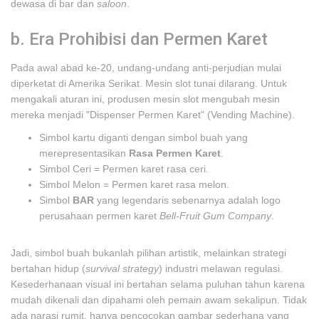
dewasa di bar dan
saloon
.
b. Era Prohibisi dan Permen Karet
Pada awal abad ke-20, undang-undang anti-perjudian mulai
diperketat di Amerika Serikat. Mesin slot tunai dilarang. Untuk
mengakali aturan ini, produsen mesin slot mengubah mesin
mereka menjadi "Dispenser Permen Karet" (Vending Machine).
Simbol kartu diganti dengan simbol buah yang
merepresentasikan
Rasa Permen Karet
.
Simbol Ceri = Permen karet rasa ceri.
Simbol Melon = Permen karet rasa melon.
Simbol
BAR
yang legendaris sebenarnya adalah logo
perusahaan permen karet
Bell-Fruit Gum Company
.
Jadi, simbol buah bukanlah pilihan artistik, melainkan strategi
bertahan hidup (
survival strategy
) industri melawan regulasi.
Kesederhanaan visual ini bertahan selama puluhan tahun karena
mudah dikenali dan dipahami oleh pemain awam sekalipun. Tidak
ada narasi rumit, hanya pencocokan gambar sederhana yang