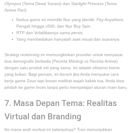
Olympus
(Tema Dewa Yunani) dan
Starlight Princess
(Tema
Anime Peri).
Kedua game ini memiliki fitur yang identik:
Pay Anywhere
,
Pengali hingga x500, dan fitur Buy Spin.
RTP dan Volatilitasnya sama persis.
Yang membedakan hanyalah aset visual dan suaranya.
Strategi
reskinning
ini memungkinkan provider untuk menyasar
dua demografis berbeda (Pecinta Mitologi vs Pecinta Anime)
dengan satu produk inti yang sama. Ini adalah efisiensi bisnis
yang brilian. Bagi pemain, ini berarti jika Anda menyukai cara
kerja game Zeus tapi bosan melihat wajah kakek tua, Anda bisa
pindah ke game Inces tanpa perlu mempelajari aturan main baru.
7. Masa Depan Tema: Realitas
Virtual dan Branding
Ke mana arah evolusi ini selanjutnya? Tren menunjukkan