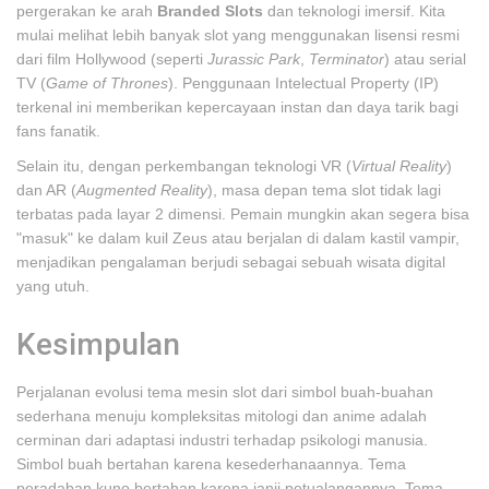
pergerakan ke arah
Branded Slots
dan teknologi imersif. Kita
mulai melihat lebih banyak slot yang menggunakan lisensi resmi
dari film Hollywood (seperti
Jurassic Park
,
Terminator
) atau serial
TV (
Game of Thrones
). Penggunaan Intelectual Property (IP)
terkenal ini memberikan kepercayaan instan dan daya tarik bagi
fans fanatik.
Selain itu, dengan perkembangan teknologi VR (
Virtual Reality
)
dan AR (
Augmented Reality
), masa depan tema slot tidak lagi
terbatas pada layar 2 dimensi. Pemain mungkin akan segera bisa
"masuk" ke dalam kuil Zeus atau berjalan di dalam kastil vampir,
menjadikan pengalaman berjudi sebagai sebuah wisata digital
yang utuh.
Kesimpulan
Perjalanan evolusi tema mesin slot dari simbol buah-buahan
sederhana menuju kompleksitas mitologi dan anime adalah
cerminan dari adaptasi industri terhadap psikologi manusia.
Simbol buah bertahan karena kesederhanaannya. Tema
peradaban kuno bertahan karena janji petualangannya. Tema