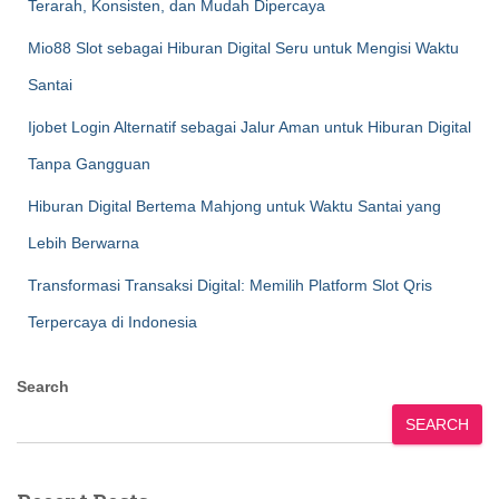
Terarah, Konsisten, dan Mudah Dipercaya
Mio88 Slot sebagai Hiburan Digital Seru untuk Mengisi Waktu
Santai
Ijobet Login Alternatif sebagai Jalur Aman untuk Hiburan Digital
Tanpa Gangguan
Hiburan Digital Bertema Mahjong untuk Waktu Santai yang
Lebih Berwarna
Transformasi Transaksi Digital: Memilih Platform Slot Qris
Terpercaya di Indonesia
Search
SEARCH