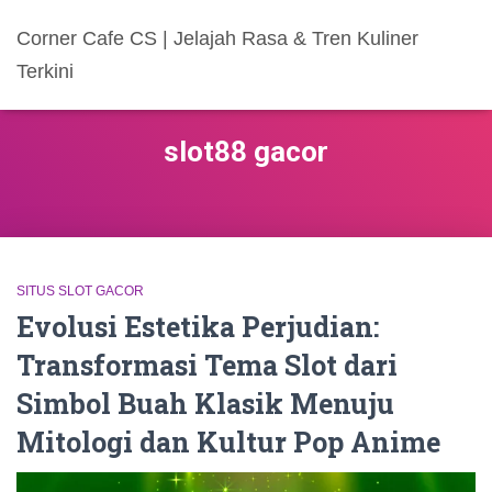
Corner Cafe CS | Jelajah Rasa & Tren Kuliner
Terkini
slot88 gacor
SITUS SLOT GACOR
Evolusi Estetika Perjudian:
Transformasi Tema Slot dari
Simbol Buah Klasik Menuju
Mitologi dan Kultur Pop Anime