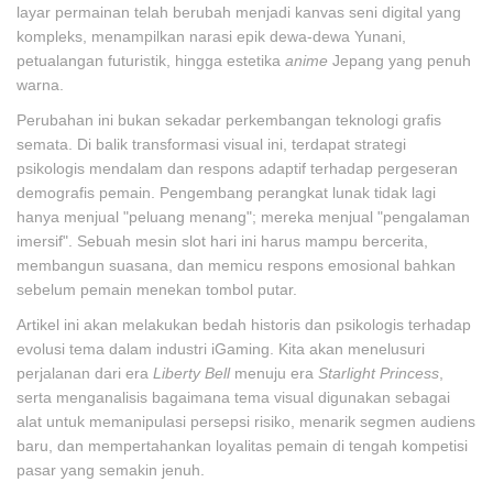
layar permainan telah berubah menjadi kanvas seni digital yang
kompleks, menampilkan narasi epik dewa-dewa Yunani,
petualangan futuristik, hingga estetika
anime
Jepang yang penuh
warna.
Perubahan ini bukan sekadar perkembangan teknologi grafis
semata. Di balik transformasi visual ini, terdapat strategi
psikologis mendalam dan respons adaptif terhadap pergeseran
demografis pemain. Pengembang perangkat lunak tidak lagi
hanya menjual "peluang menang"; mereka menjual "pengalaman
imersif". Sebuah mesin slot hari ini harus mampu bercerita,
membangun suasana, dan memicu respons emosional bahkan
sebelum pemain menekan tombol putar.
Artikel ini akan melakukan bedah historis dan psikologis terhadap
evolusi tema dalam industri iGaming. Kita akan menelusuri
perjalanan dari era
Liberty Bell
menuju era
Starlight Princess
,
serta menganalisis bagaimana tema visual digunakan sebagai
alat untuk memanipulasi persepsi risiko, menarik segmen audiens
baru, dan mempertahankan loyalitas pemain di tengah kompetisi
pasar yang semakin jenuh.