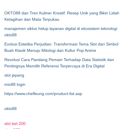
OKTO88 dan Tren Kuliner Kreatif: Resep Unik yang Bikin Lidah
Ketagihan dan Mata Terpukau
manajemen siklus hidup layanan digital di ekosistem teknologi
okto88
Evolusi Estetika Perjudian: Transformasi Tema Slot dari Simbol
Buah Klasik Menuju Mitologi dan Kultur Pop Anime
Revolusi Cara Pandang Pemain Terhadap Data Statistik dan
Pentingnya Memilih Referensi Terpercaya di Era Digital
slot jepang
mio88 login
https://www.chefleung.com/product-list.asp
okto88
slot bet 200