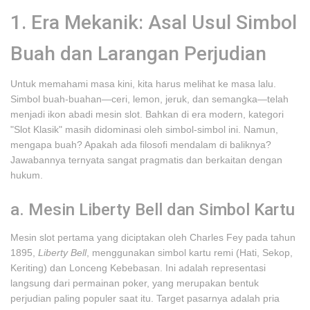
1. Era Mekanik: Asal Usul Simbol
Buah dan Larangan Perjudian
Untuk memahami masa kini, kita harus melihat ke masa lalu.
Simbol buah-buahan—ceri, lemon, jeruk, dan semangka—telah
menjadi ikon abadi mesin slot. Bahkan di era modern, kategori
"Slot Klasik" masih didominasi oleh simbol-simbol ini. Namun,
mengapa buah? Apakah ada filosofi mendalam di baliknya?
Jawabannya ternyata sangat pragmatis dan berkaitan dengan
hukum.
a. Mesin Liberty Bell dan Simbol Kartu
Mesin slot pertama yang diciptakan oleh Charles Fey pada tahun
1895,
Liberty Bell
, menggunakan simbol kartu remi (Hati, Sekop,
Keriting) dan Lonceng Kebebasan. Ini adalah representasi
langsung dari permainan poker, yang merupakan bentuk
perjudian paling populer saat itu. Target pasarnya adalah pria