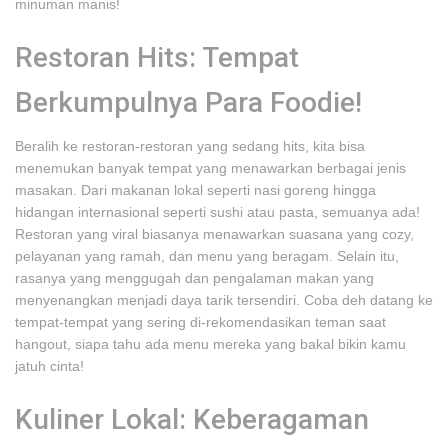
minuman manis!
Restoran Hits: Tempat
Berkumpulnya Para Foodie!
Beralih ke restoran-restoran yang sedang hits, kita bisa
menemukan banyak tempat yang menawarkan berbagai jenis
masakan. Dari makanan lokal seperti nasi goreng hingga
hidangan internasional seperti sushi atau pasta, semuanya ada!
Restoran yang viral biasanya menawarkan suasana yang cozy,
pelayanan yang ramah, dan menu yang beragam. Selain itu,
rasanya yang menggugah dan pengalaman makan yang
menyenangkan menjadi daya tarik tersendiri. Coba deh datang ke
tempat-tempat yang sering di-rekomendasikan teman saat
hangout, siapa tahu ada menu mereka yang bakal bikin kamu
jatuh cinta!
Kuliner Lokal: Keberagaman