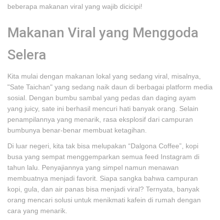
beberapa makanan viral yang wajib dicicipi!
Makanan Viral yang Menggoda
Selera
Kita mulai dengan makanan lokal yang sedang viral, misalnya,
"Sate Taichan" yang sedang naik daun di berbagai platform media
sosial. Dengan bumbu sambal yang pedas dan daging ayam
yang juicy, sate ini berhasil mencuri hati banyak orang. Selain
penampilannya yang menarik, rasa eksplosif dari campuran
bumbunya benar-benar membuat ketagihan.
Di luar negeri, kita tak bisa melupakan “Dalgona Coffee”, kopi
busa yang sempat menggemparkan semua feed Instagram di
tahun lalu. Penyajiannya yang simpel namun menawan
membuatnya menjadi favorit. Siapa sangka bahwa campuran
kopi, gula, dan air panas bisa menjadi viral? Ternyata, banyak
orang mencari solusi untuk menikmati kafein di rumah dengan
cara yang menarik.