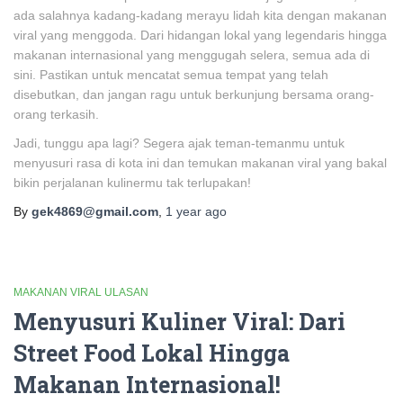
ada salahnya kadang-kadang merayu lidah kita dengan makanan
viral yang menggoda. Dari hidangan lokal yang legendaris hingga
makanan internasional yang menggugah selera, semua ada di
sini. Pastikan untuk mencatat semua tempat yang telah
disebutkan, dan jangan ragu untuk berkunjung bersama orang-
orang terkasih.
Jadi, tunggu apa lagi? Segera ajak teman-temanmu untuk
menyusuri rasa di kota ini dan temukan makanan viral yang bakal
bikin perjalanan kulinermu tak terlupakan!
By
gek4869@gmail.com
,
1 year
ago
MAKANAN VIRAL ULASAN
Menyusuri Kuliner Viral: Dari
Street Food Lokal Hingga
Makanan Internasional!