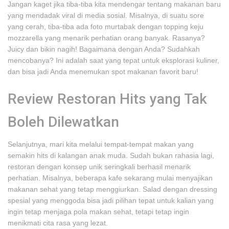
Jangan kaget jika tiba-tiba kita mendengar tentang makanan baru
yang mendadak viral di media sosial. Misalnya, di suatu sore
yang cerah, tiba-tiba ada foto murtabak dengan topping keju
mozzarella yang menarik perhatian orang banyak. Rasanya?
Juicy dan bikin nagih! Bagaimana dengan Anda? Sudahkah
mencobanya? Ini adalah saat yang tepat untuk eksplorasi kuliner,
dan bisa jadi Anda menemukan spot makanan favorit baru!
Review Restoran Hits yang Tak
Boleh Dilewatkan
Selanjutnya, mari kita melalui tempat-tempat makan yang
semakin hits di kalangan anak muda. Sudah bukan rahasia lagi,
restoran dengan konsep unik seringkali berhasil menarik
perhatian. Misalnya, beberapa kafe sekarang mulai menyajikan
makanan sehat yang tetap menggiurkan. Salad dengan dressing
spesial yang menggoda bisa jadi pilihan tepat untuk kalian yang
ingin tetap menjaga pola makan sehat, tetapi tetap ingin
menikmati cita rasa yang lezat.