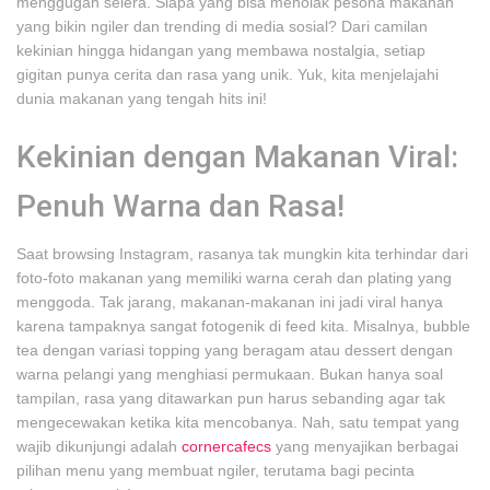
menggugah selera. Siapa yang bisa menolak pesona makanan
yang bikin ngiler dan trending di media sosial? Dari camilan
kekinian hingga hidangan yang membawa nostalgia, setiap
gigitan punya cerita dan rasa yang unik. Yuk, kita menjelajahi
dunia makanan yang tengah hits ini!
Kekinian dengan Makanan Viral:
Penuh Warna dan Rasa!
Saat browsing Instagram, rasanya tak mungkin kita terhindar dari
foto-foto makanan yang memiliki warna cerah dan plating yang
menggoda. Tak jarang, makanan-makanan ini jadi viral hanya
karena tampaknya sangat fotogenik di feed kita. Misalnya, bubble
tea dengan variasi topping yang beragam atau dessert dengan
warna pelangi yang menghiasi permukaan. Bukan hanya soal
tampilan, rasa yang ditawarkan pun harus sebanding agar tak
mengecewakan ketika kita mencobanya. Nah, satu tempat yang
wajib dikunjungi adalah
cornercafecs
yang menyajikan berbagai
pilihan menu yang membuat ngiler, terutama bagi pecinta