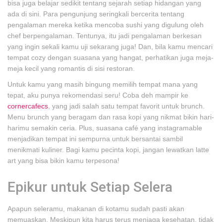
bisa juga belajar sedikit tentang sejarah setiap hidangan yang
ada di sini. Para pengunjung seringkali bercerita tentang
pengalaman mereka ketika mencoba sushi yang digulung oleh
chef berpengalaman. Tentunya, itu jadi pengalaman berkesan
yang ingin sekali kamu uji sekarang juga! Dan, bila kamu mencari
tempat cozy dengan suasana yang hangat, perhatikan juga meja-
meja kecil yang romantis di sisi restoran.
Untuk kamu yang masih bingung memilih tempat mana yang
tepat, aku punya rekomendasi seru! Coba deh mampir ke
cornercafecs
, yang jadi salah satu tempat favorit untuk brunch.
Menu brunch yang beragam dan rasa kopi yang nikmat bikin hari-
harimu semakin ceria. Plus, suasana café yang instagramable
menjadikan tempat ini sempurna untuk bersantai sambil
menikmati kuliner. Bagi kamu pecinta kopi, jangan lewatkan latte
art yang bisa bikin kamu terpesona!
Epikur untuk Setiap Selera
Apapun seleramu, makanan di kotamu sudah pasti akan
memuaskan. Meskipun kita harus terus menjaga kesehatan, tidak