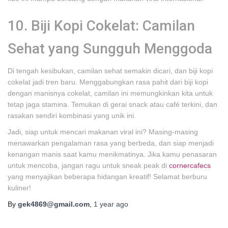
10. Biji Kopi Cokelat: Camilan
Sehat yang Sungguh Menggoda
Di tengah kesibukan, camilan sehat semakin dicari, dan biji kopi
cokelat jadi tren baru. Menggabungkan rasa pahit dari biji kopi
dengan manisnya cokelat, camilan ini memungkinkan kita untuk
tetap jaga stamina. Temukan di gerai snack atau café terkini, dan
rasakan sendiri kombinasi yang unik ini.
Jadi, siap untuk mencari makanan viral ini? Masing-masing
menawarkan pengalaman rasa yang berbeda, dan siap menjadi
kenangan manis saat kamu menikmatinya. Jika kamu penasaran
untuk mencoba, jangan ragu untuk sneak peak di
cornercafecs
yang menyajikan beberapa hidangan kreatif! Selamat berburu
kuliner!
By
gek4869@gmail.com
,
1 year
ago