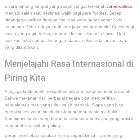
Bicara tentang tempat yang sudah sangat terkenal,
cornercafecs
menjadi salah satu destinasi wajib bagi para foodies. Setiap
hidangan disajikan dengan cita rasa yang benar-benar bikin
ketagihan. Tidak hanya enak, tapi juga instagramable! Cocok bagi
kalian yang ingin berbagi momen kuliner di media sosial. Dari
kue-kue lezat sampai hidangan utama, selalu ada inovasi baru
yang ditampilkan.
Menjelajahi Rasa Internasional di
Piring Kita
Kita juga tidak boleh melupakan pesona makanan internasional.
Bahwa makanan dari berbagai negara bisa memberikan
pengalaman rasa yang tidak kalah menarik. Siapa yang bisa
menolak kelezatan sushi dari Jepang atau pasta ala Italia?
Kombinasi bahan yang berbeda serta cara penyajian yang artistik
membuat kita sulit berpaling.
Berani mencoba masakan Korea seperti kimchi ramen yang