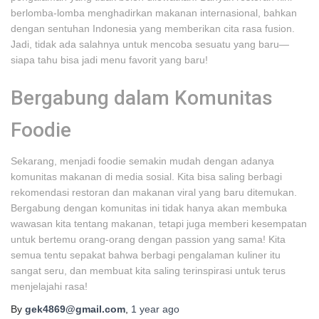
berlomba-lomba menghadirkan makanan internasional, bahkan
dengan sentuhan Indonesia yang memberikan cita rasa fusion.
Jadi, tidak ada salahnya untuk mencoba sesuatu yang baru—
siapa tahu bisa jadi menu favorit yang baru!
Bergabung dalam Komunitas
Foodie
Sekarang, menjadi foodie semakin mudah dengan adanya
komunitas makanan di media sosial. Kita bisa saling berbagi
rekomendasi restoran dan makanan viral yang baru ditemukan.
Bergabung dengan komunitas ini tidak hanya akan membuka
wawasan kita tentang makanan, tetapi juga memberi kesempatan
untuk bertemu orang-orang dengan passion yang sama! Kita
semua tentu sepakat bahwa berbagi pengalaman kuliner itu
sangat seru, dan membuat kita saling terinspirasi untuk terus
menjelajahi rasa!
By
gek4869@gmail.com
,
1 year
ago