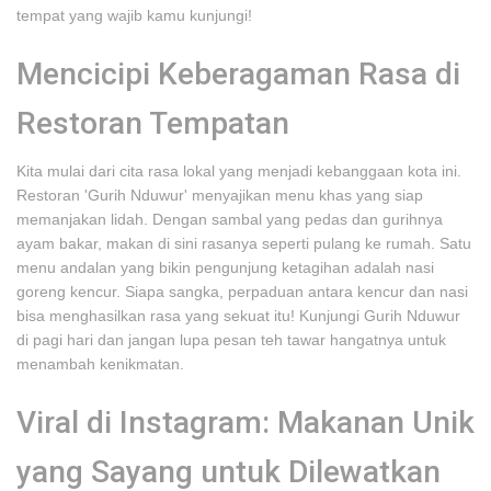
tempat yang wajib kamu kunjungi!
Mencicipi Keberagaman Rasa di
Restoran Tempatan
Kita mulai dari cita rasa lokal yang menjadi kebanggaan kota ini.
Restoran 'Gurih Nduwur' menyajikan menu khas yang siap
memanjakan lidah. Dengan sambal yang pedas dan gurihnya
ayam bakar, makan di sini rasanya seperti pulang ke rumah. Satu
menu andalan yang bikin pengunjung ketagihan adalah nasi
goreng kencur. Siapa sangka, perpaduan antara kencur dan nasi
bisa menghasilkan rasa yang sekuat itu! Kunjungi Gurih Nduwur
di pagi hari dan jangan lupa pesan teh tawar hangatnya untuk
menambah kenikmatan.
Viral di Instagram: Makanan Unik
yang Sayang untuk Dilewatkan