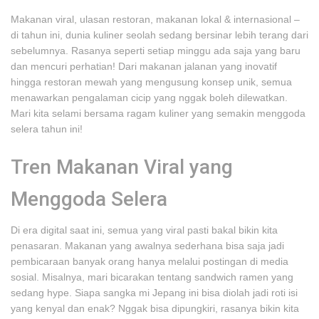
Makanan viral, ulasan restoran, makanan lokal & internasional –
di tahun ini, dunia kuliner seolah sedang bersinar lebih terang dari
sebelumnya. Rasanya seperti setiap minggu ada saja yang baru
dan mencuri perhatian! Dari makanan jalanan yang inovatif
hingga restoran mewah yang mengusung konsep unik, semua
menawarkan pengalaman cicip yang nggak boleh dilewatkan.
Mari kita selami bersama ragam kuliner yang semakin menggoda
selera tahun ini!
Tren Makanan Viral yang
Menggoda Selera
Di era digital saat ini, semua yang viral pasti bakal bikin kita
penasaran. Makanan yang awalnya sederhana bisa saja jadi
pembicaraan banyak orang hanya melalui postingan di media
sosial. Misalnya, mari bicarakan tentang sandwich ramen yang
sedang hype. Siapa sangka mi Jepang ini bisa diolah jadi roti isi
yang kenyal dan enak? Nggak bisa dipungkiri, rasanya bikin kita